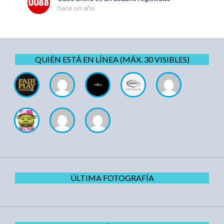
hace un año
QUIÉN ESTÁ EN LÍNEA (MÁX. 30 VISIBLES)
ÚLTIMA FOTOGRAFÍA