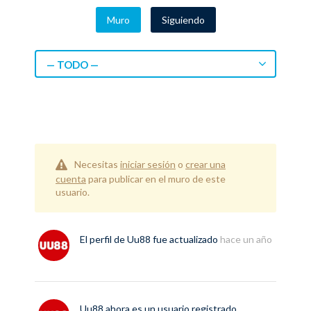
Muro
Siguiendo
— TODO —
Necesitas
iniciar sesión
o
crear una
cuenta
para publicar en el muro de este
usuario.
El perfil de
Uu88
fue actualizado
hace un año
Uu88
ahora es un usuario registrado