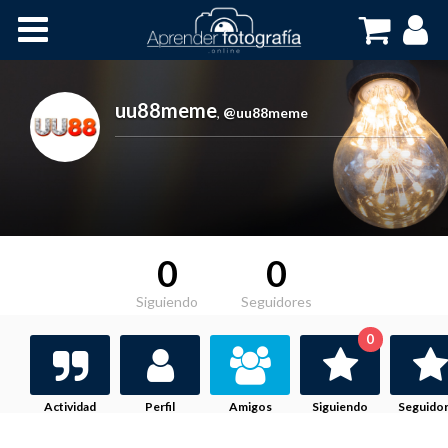
Inicio
Cursos OnLine
uu88meme
,
@uu88meme
0
0
Siguiendo
Seguidores
0
Actividad
Perfil
Amigos
Siguiendo
Seguido