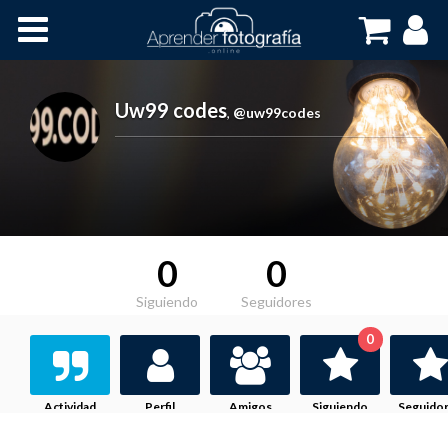
Inicio
Cursos OnLine
Uw99 codes
,
@uw99codes
0
0
Siguiendo
Seguidores
0
Actividad
Perfil
Amigos
Siguiendo
Seguido