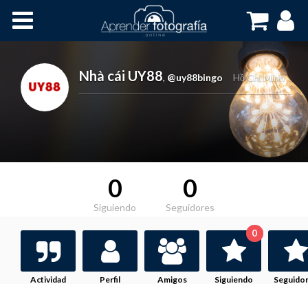
Inicio
Cursos OnLine
Nhà cái UY88
,
@uy88bingo
Hồ Chí Minh
0
0
Siguiendo
Seguidores
0
Actividad
Perfil
Amigos
Siguiendo
Seguido