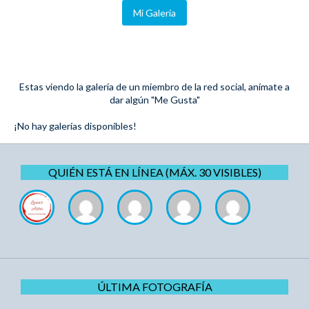
Mi Galeria
Estas viendo la galería de un miembro de la red social, anímate a
dar algún "Me Gusta"
¡No hay galerías disponibles!
QUIÉN ESTÁ EN LÍNEA (MÁX. 30 VISIBLES)
ÚLTIMA FOTOGRAFÍA