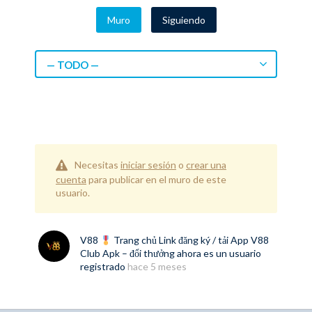
Muro
Siguiendo
— TODO —
Necesitas
iniciar sesión
o
crear una
cuenta
para publicar en el muro de este
usuario.
V88
Trang chủ Link đăng ký / tải App V88
Club Apk – đổi thưởng
ahora es un usuario
registrado
hace 5 meses