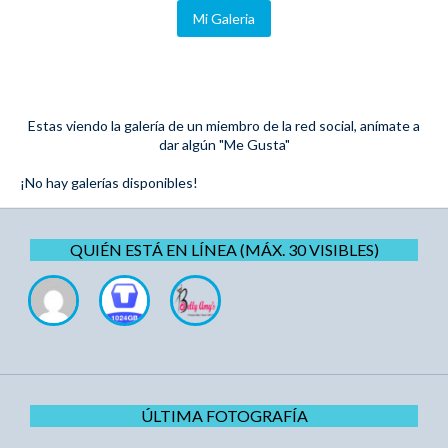
Mi Galeria
Estas viendo la galería de un miembro de la red social, anímate a
dar algún "Me Gusta"
¡No hay galerías disponibles!
QUIÉN ESTÁ EN LÍNEA (MÁX. 30 VISIBLES)
ÚLTIMA FOTOGRAFÍA