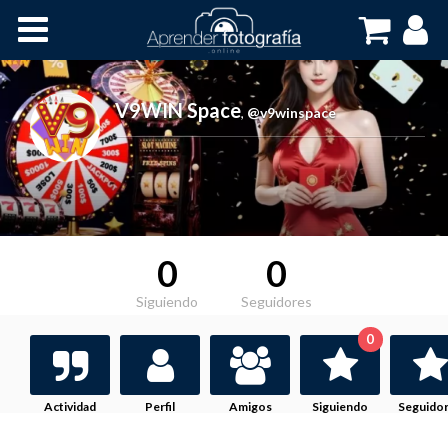
Inicio
Cursos OnLine
V9WIN Space
,
@v9winspace
0
0
Siguiendo
Seguidores
0
Actividad
Perfil
Amigos
Siguiendo
Seguido