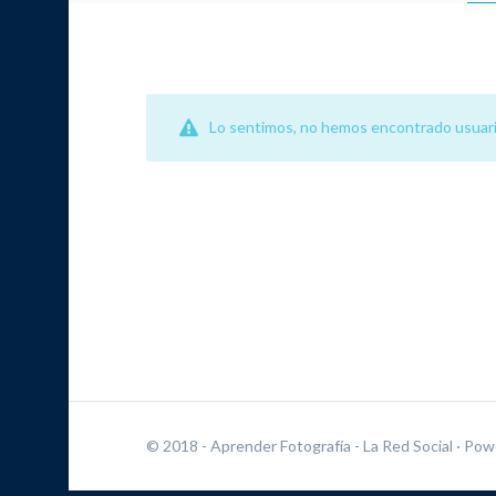
Lo sentimos, no hemos encontrado usuari
© 2018 - Aprender Fotografía - La Red Social
· Pow