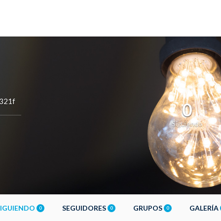
e321f
0
Siguiendo
SIGUIENDO
SEGUIDORES
GRUPOS
GALERÍA
0
0
0