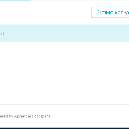
ÚLTIMO ACTIV
os.
ered by
Aprender Fotografía