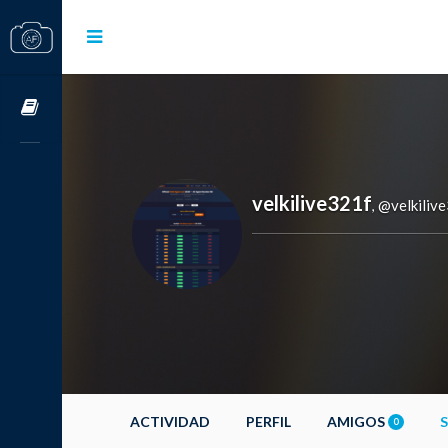
Cursos OnLine
velkilive321f
@velkiliv
,
ACTIVIDAD
PERFIL
AMIGOS
0