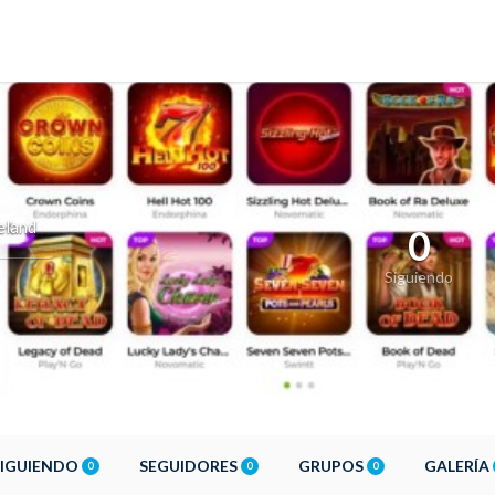
eland
0
Siguiendo
SIGUIENDO
SEGUIDORES
GRUPOS
GALERÍA
0
0
0