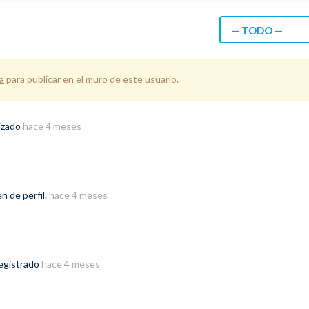
— TODO —
a
para publicar en el muro de este usuario.
izado
hace 4 meses
n de perfil.
hace 4 meses
registrado
hace 4 meses