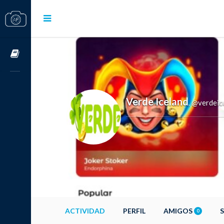
Cursos OnLine
Verde Iceland
@verdeic
,
ACTIVIDAD
PERFIL
AMIGOS
0