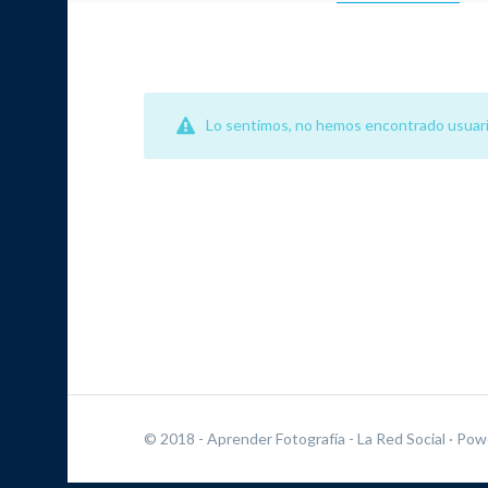
Lo sentimos, no hemos encontrado usuari
© 2018 - Aprender Fotografía - La Red Social
· Pow