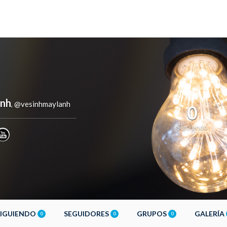
anh
@vesinhmaylanh
,
0
Siguiendo
SIGUIENDO
SEGUIDORES
GRUPOS
GALERÍA
0
0
0