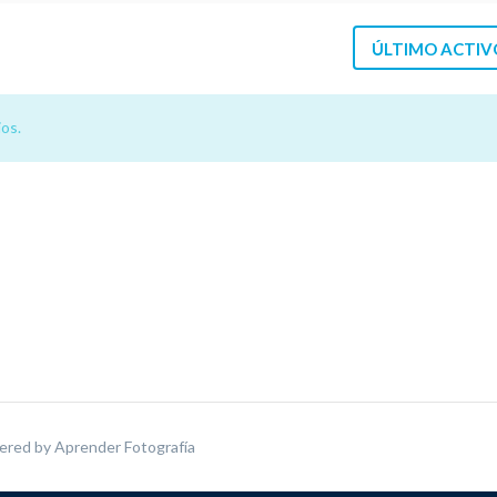
ÚLTIMO ACTIV
os.
ered by
Aprender Fotografía