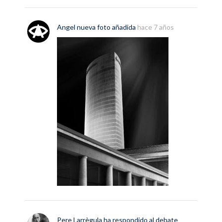
Angel
nueva
foto
añadida
hace 7 años
Pere Larrègula
ha respondido al debate