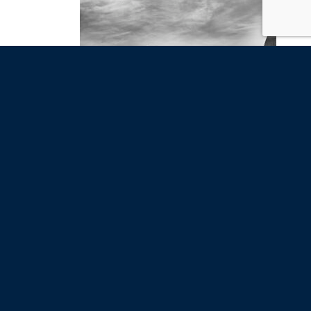
Angel
ha escrito en el muro de
Fran Valverde
hace 7 años
@fran
ah! Me sumo a la sugerencia del curso
de Capture one….
Angel
ha escrito en el muro de
Fran Valverde
hace 7 años
@fran
Hola Fran,
Cuándo tenéis previsto sacar el curso del