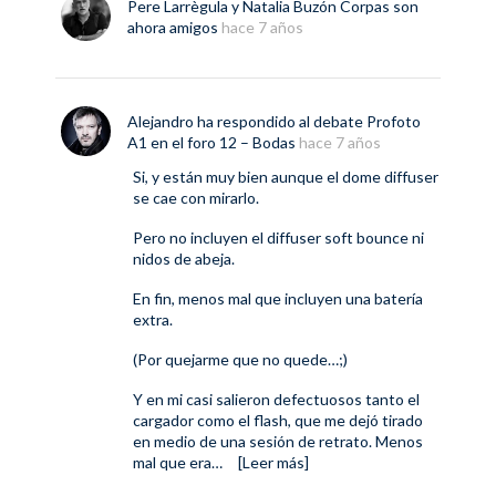
Pere Larrègula
y
Natalia Buzón Corpas
son
ahora amigos
hace 7 años
Alejandro
ha respondido al debate
Profoto
A1
en el foro
12 – Bodas
hace 7 años
Si, y están muy bien aunque el dome diffuser
se cae con mirarlo.
Pero no incluyen el diffuser soft bounce ni
nidos de abeja.
En fin, menos mal que incluyen una batería
extra.
(Por quejarme que no quede…;)
Y en mi casi salieron defectuosos tanto el
cargador como el flash, que me dejó tirado
en medio de una sesión de retrato. Menos
mal que era…
[Leer más]