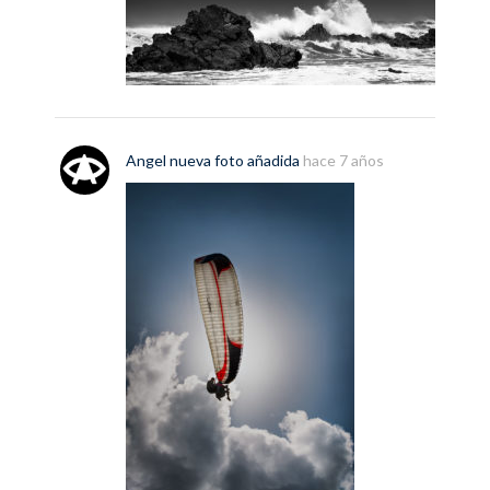
Angel
nueva
foto
añadida
hace 7 años