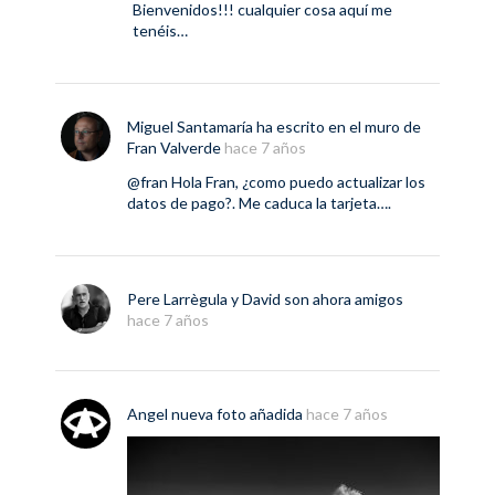
Bienvenidos!!! cualquier cosa aquí me
tenéis…
Miguel Santamaría
ha escrito en el muro de
Fran Valverde
hace 7 años
@fran
Hola Fran, ¿como puedo actualizar los
datos de pago?. Me caduca la tarjeta….
Pere Larrègula
y
David
son ahora amigos
hace 7 años
Angel
nueva
foto
añadida
hace 7 años