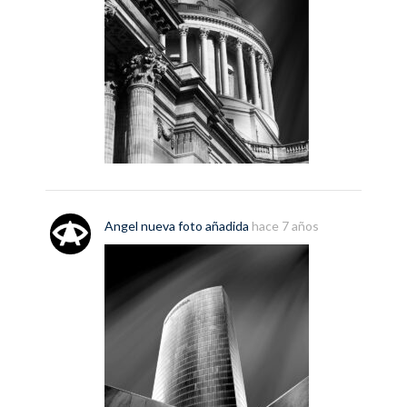
Angel
nueva
foto
añadida
hace 7 años