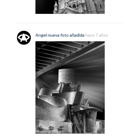
Angel
nueva
foto
añadida
hace 7 años