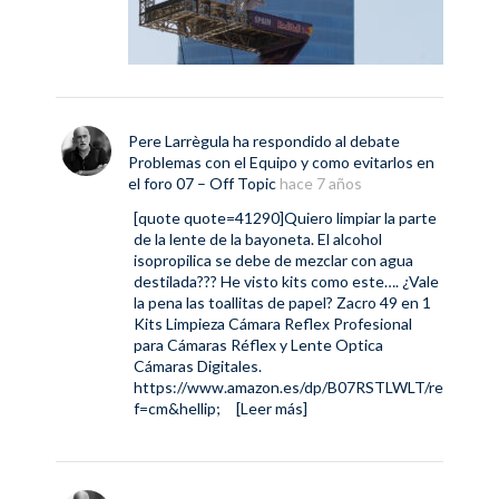
Pere Larrègula
ha respondido al debate
Problemas con el Equipo y como evitarlos
en
el foro
07 – Off Topic
hace 7 años
[quote quote=41290]Quiero limpiar la parte
de la lente de la bayoneta. El alcohol
isopropilica se debe de mezclar con agua
destilada??? He visto kits como este…. ¿Vale
la pena las toallitas de papel? Zacro 49 en 1
Kits Limpieza Cámara Reflex Profesional
para Cámaras Réflex y Lente Optica
Cámaras Digitales.
https://www.amazon.es/dp/B07RSTLWLT/re
f=cm&hellip
;
[Leer más]