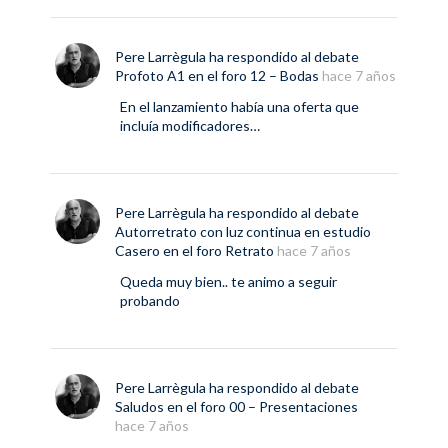
Pere Larrègula
ha respondido al debate
Profoto A1
en el foro
12 – Bodas
hace 7 años
En el lanzamiento había una oferta que
incluía modificadores…
Pere Larrègula
ha respondido al debate
Autorretrato con luz continua en estudio
Casero
en el foro
Retrato
hace 7 años
Queda muy bien.. te animo a seguir
probando
Pere Larrègula
ha respondido al debate
Saludos
en el foro
00 – Presentaciones
hace 7 años