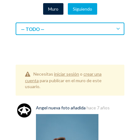
Muro
Siguiendo
— TODO —
Necesitas
iniciar sesión
o
crear una
cuenta
para publicar en el muro de este
usuario.
Angel
nueva
foto
añadida
hace 7 años