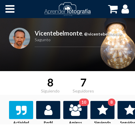
Inicio
Cursos OnLine
Vicentebelmonte
,
@vicentebelmonte
Sagunto
8
7
Siguiendo
Seguidores
10
8
Actividad
Perfil
Amigos
Siguiendo
Seguido