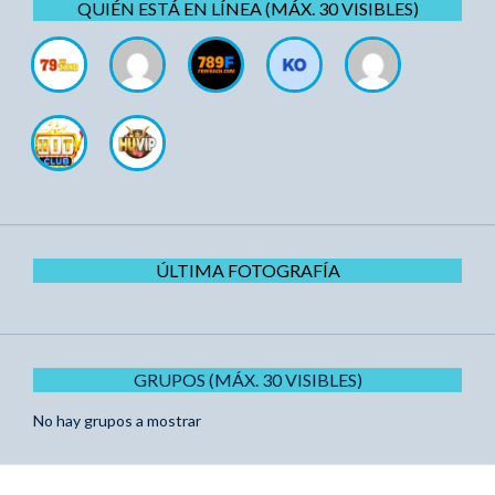
QUIÉN ESTÁ EN LÍNEA (MÁX. 30 VISIBLES)
ÚLTIMA FOTOGRAFÍA
GRUPOS (MÁX. 30 VISIBLES)
No hay grupos a mostrar