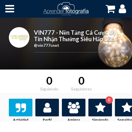
Inicio
Cursos OnLine
VIN777 - Nền Tảng Cá Cược Uy
Tín Nhận Thưởng Siêu Hấp Dẫn
,
@vin777cnet
0
0
Siguiendo
Seguidores
0
Actividad
Perfil
Amigos
Siguiendo
Seguido