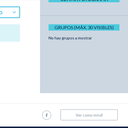
O
GRUPOS (MÁX. 30 VISIBLES)
No hay grupos a mostrar