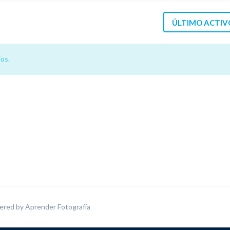
ÚLTIMO ACTIV
os.
ered by
Aprender Fotografía