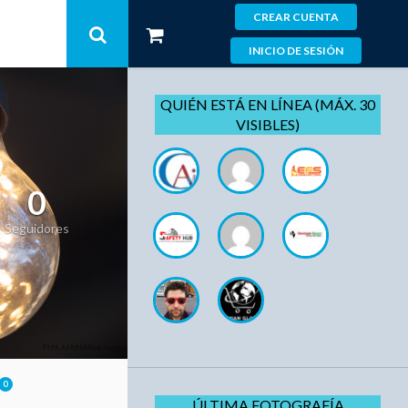
CREAR CUENTA
INICIO DE SESIÓN
QUIÉN ESTÁ EN LÍNEA (MÁX. 30
VISIBLES)
0
Seguidores
0
ÚLTIMA FOTOGRAFÍA