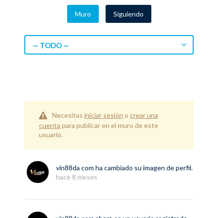
Muro
Siguiendo
— TODO —
Necesitas
iniciar sesión
o
crear una
cuenta
para publicar en el muro de este
usuario.
vin88da com
ha cambiado su imagen de perfil.
hace 8 meses