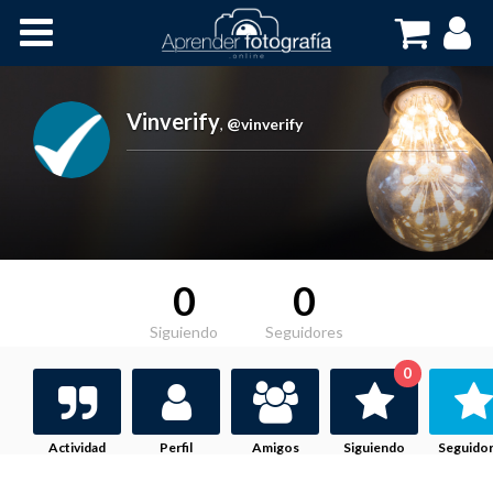
Inicio
Cursos OnLine
Vinverify
,
@vinverify
0
0
Siguiendo
Seguidores
0
Actividad
Perfil
Amigos
Siguiendo
Seguido