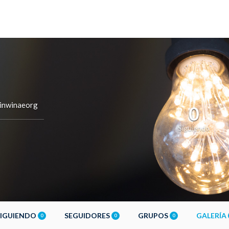
inwinaeorg
0
Siguiendo
SIGUIENDO
SEGUIDORES
GRUPOS
GALERÍA
0
0
0