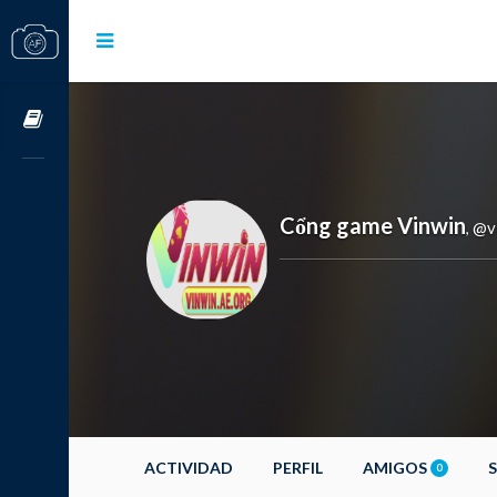
Cursos OnLine
Cổng game Vinwin
@v
,
ACTIVIDAD
PERFIL
AMIGOS
0