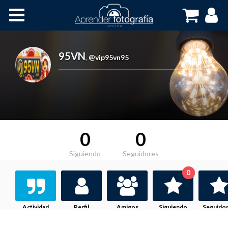
Inicio
Cursos OnLine
95VN
,
@vip95vn95
0
0
Siguiendo
Seguidores
0
Actividad
Perfil
Amigos
Siguiendo
Seguido