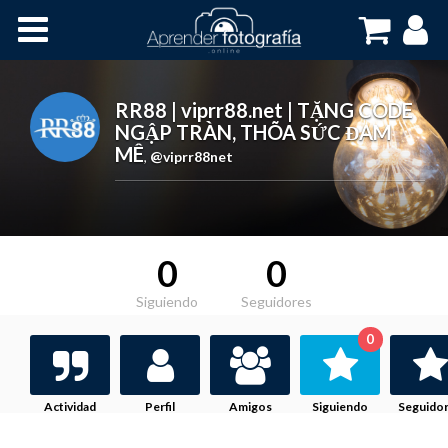
Inicio
Cursos OnLine
RR88 | viprr88.net | TẶNG CODE
NGẬP TRÀN, THÕA SỨC ĐAM
MÊ
,
@viprr88net
0
0
Siguiendo
Seguidores
0
Actividad
Perfil
Amigos
Siguiendo
Seguido