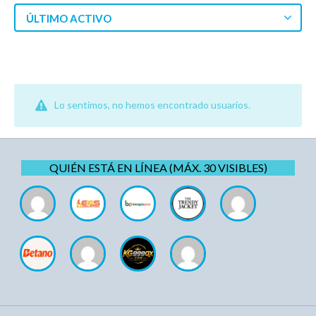
ÚLTIMO ACTIVO
Lo sentimos, no hemos encontrado usuarios.
QUIÉN ESTÁ EN LÍNEA (MÁX. 30 VISIBLES)