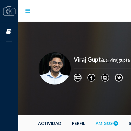
Cursos OnLine
Viraj Gupta
@virajgupta
,
ACTIVIDAD
PERFIL
AMIGOS
0