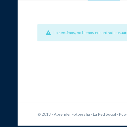
Lo sentimos, no hemos encontrado usuari
© 2018 - Aprender Fotografía - La Red Social
· Pow