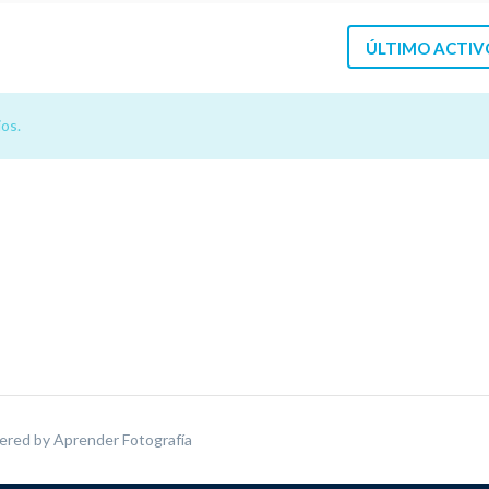
ÚLTIMO ACTIV
os.
ered by
Aprender Fotografía