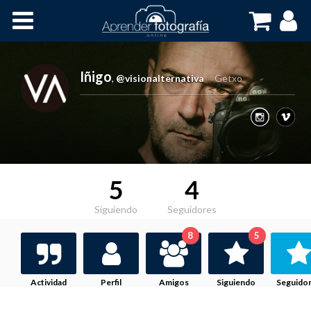
Inicio
Cursos OnLine
Iñigo
,
@visionalternativa
Getxo
5
4
Siguiendo
Seguidores
8
5
Actividad
Perfil
Amigos
Siguiendo
Seguido