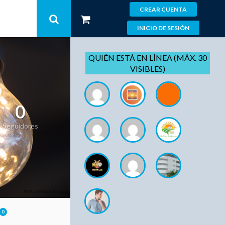
CREAR CUENTA
INICIO DE SESIÓN
QUIÉN ESTÁ EN LÍNEA (MÁX. 30
VISIBLES)
0
Seguidores
0