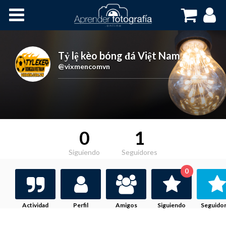
Inicio
Cursos OnLine
Tỷ lệ kèo bóng đá Việt Nam
,
@vixmencomvn
0
1
Siguiendo
Seguidores
0
Actividad
Perfil
Amigos
Siguiendo
Seguido