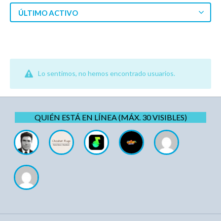
ÚLTIMO ACTIVO
Lo sentimos, no hemos encontrado usuarios.
QUIÉN ESTÁ EN LÍNEA (MÁX. 30 VISIBLES)