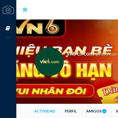
Cursos OnLine
Vn6 cn com
@vn6cncom
,
ACTIVIDAD
PERFIL
AMIGOS
0