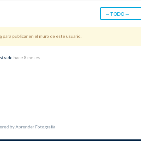
— TODO —
a
para publicar en el muro de este usuario.
istrado
hace 8 meses
ered by
Aprender Fotografía