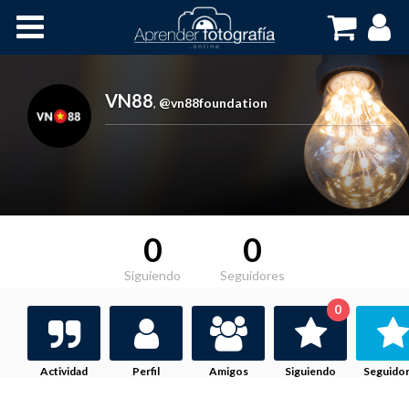
Inicio
Cursos OnLine
VN88
,
@vn88foundation
0
0
Siguiendo
Seguidores
0
Actividad
Perfil
Amigos
Siguiendo
Seguido