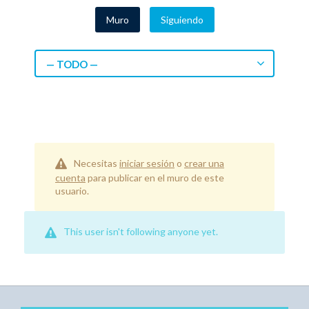
Muro
Siguiendo
— TODO —
Necesitas
iniciar sesión
o
crear una
cuenta
para publicar en el muro de este
usuario.
This user isn't following anyone yet.