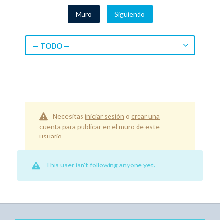
Muro
Siguiendo
— TODO —
Necesitas
iniciar sesión
o
crear una
cuenta
para publicar en el muro de este
usuario.
This user isn't following anyone yet.