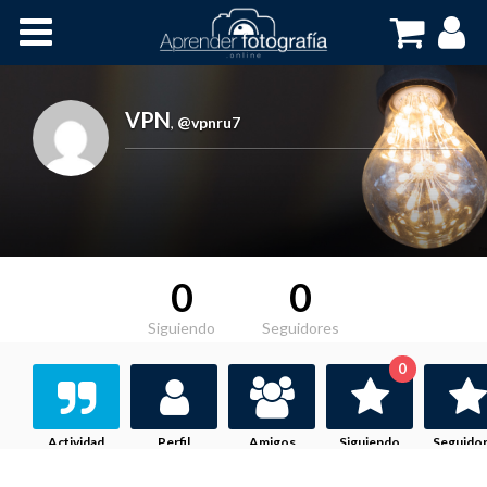
Inicio
Cursos OnLine
VPN
,
@vpnru7
0
0
Siguiendo
Seguidores
0
Actividad
Perfil
Amigos
Siguiendo
Seguido