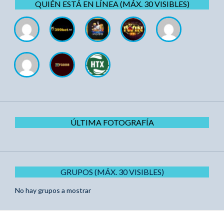
QUIÉN ESTÁ EN LÍNEA (MÁX. 30 VISIBLES)
ÚLTIMA FOTOGRAFÍA
GRUPOS (MÁX. 30 VISIBLES)
No hay grupos a mostrar