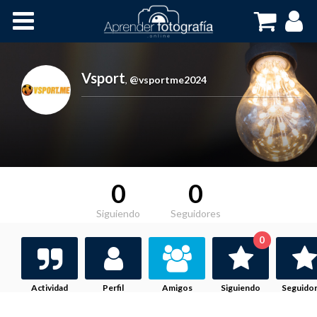
Inicio
Cursos OnLine
Vsport
,
@vsportme2024
0
0
Siguiendo
Seguidores
0
Actividad
Perfil
Amigos
Siguiendo
Seguido