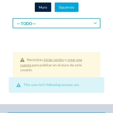
Muro
Siguiendo
— TODO —
Necesitas
iniciar sesión
o
crear una
cuenta
para publicar en el muro de este
usuario.
This user isn't following anyone yet.