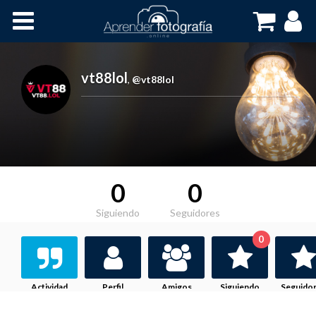
Inicio
Cursos OnLine
vt88lol
,
@vt88lol
0
0
Siguiendo
Seguidores
0
Actividad
Perfil
Amigos
Siguiendo
Seguido