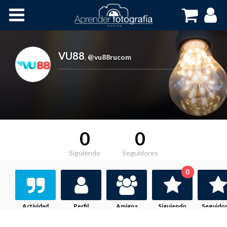
Inicio
Cursos OnLine
VU88
,
@vu88rucom
0
0
Siguiendo
Seguidores
0
Actividad
Perfil
Amigos
Siguiendo
Seguido