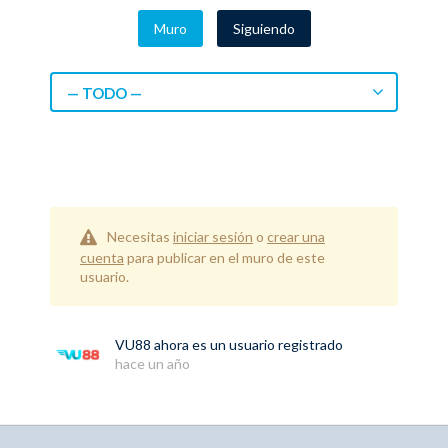
Muro
Siguiendo
— TODO —
Necesitas
iniciar sesión
o
crear una
cuenta
para publicar en el muro de este
usuario.
VU88
ahora es un usuario registrado
hace un año