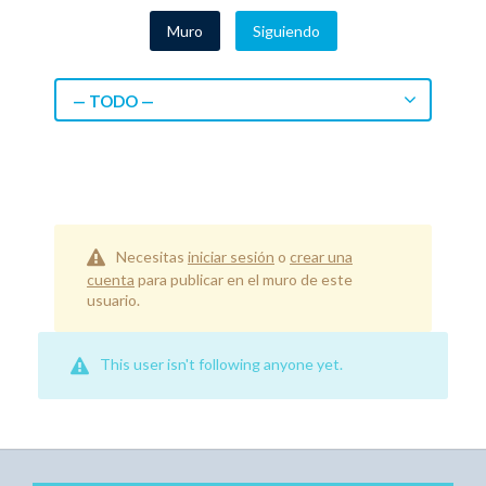
Muro
Siguiendo
— TODO —
Necesitas
iniciar sesión
o
crear una
cuenta
para publicar en el muro de este
usuario.
This user isn't following anyone yet.