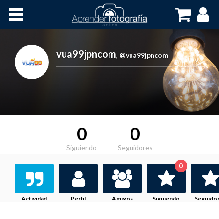
Inicio
Cursos OnLine
vua99jpncom
,
@vua99jpncom
0
0
Siguiendo
Seguidores
0
Actividad
Perfil
Amigos
Siguiendo
Seguido