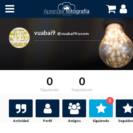
Inicio
Cursos OnLine
vuabai9
,
@vuabai9rucom
0
0
Siguiendo
Seguidores
0
Actividad
Perfil
Amigos
Siguiendo
Seguido