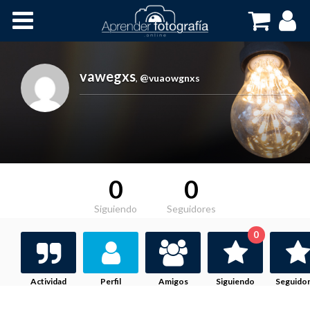
Inicio
Cursos OnLine
vawegxs
,
@vuaowgnxs
0
0
Siguiendo
Seguidores
0
Actividad
Perfil
Amigos
Siguiendo
Seguido