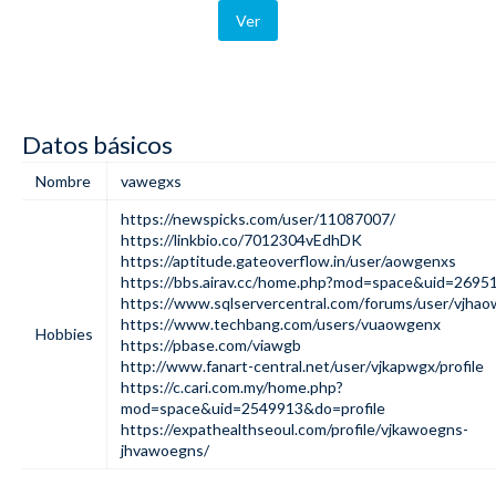
Ver
Datos básicos
Nombre
vawegxs
https://newspicks.com/user/11087007/
https://linkbio.co/7012304vEdhDK
https://aptitude.gateoverflow.in/user/aowgenxs
https://bbs.airav.cc/home.php?mod=space&uid=2695
https://www.sqlservercentral.com/forums/user/vjha
https://www.techbang.com/users/vuaowgenx
Hobbies
https://pbase.com/viawgb
http://www.fanart-central.net/user/vjkapwgx/profile
https://c.cari.com.my/home.php?
mod=space&uid=2549913&do=profile
https://expathealthseoul.com/profile/vjkawoegns-
jhvawoegns/