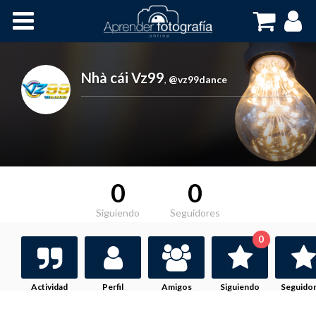
Inicio
Cursos OnLine
Nhà cái Vz99
,
@vz99dance
0
0
Siguiendo
Seguidores
0
Actividad
Perfil
Amigos
Siguiendo
Seguido