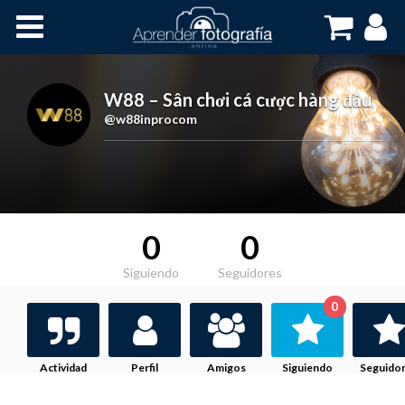
Inicio
Cursos OnLine
W88 – Sân chơi cá cược hàng đầu
,
@w88inprocom
0
0
Siguiendo
Seguidores
0
Actividad
Perfil
Amigos
Siguiendo
Seguido