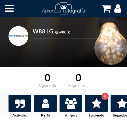
Inicio
Cursos OnLine
W88 LG
,
@w88lg
0
0
Siguiendo
Seguidores
0
Actividad
Perfil
Amigos
Siguiendo
Seguido