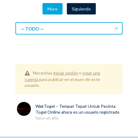
Muro
Siguiendo
— TODO —
Necesitas
iniciar sesión
o
crear una
cuenta
para publicar en el muro de este
usuario.
WakTogel – Tempat Tepat Untuk Pecinta
Togel Online
ahora es un usuario registrado
hace un año