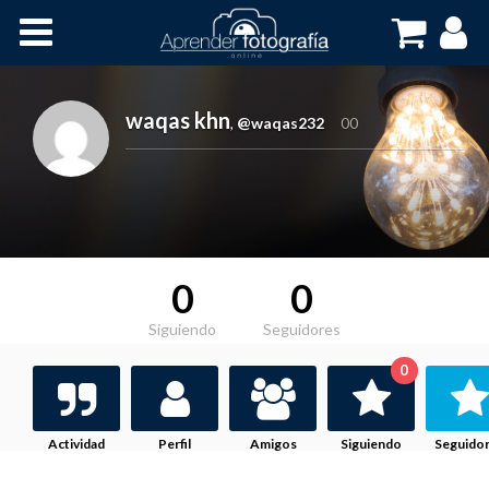
Inicio
Cursos OnLine
waqas khn
,
@waqas232
00
0
0
Siguiendo
Seguidores
0
Actividad
Perfil
Amigos
Siguiendo
Seguido