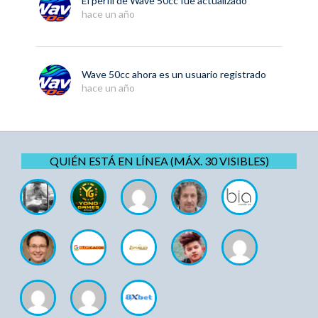
El perfil de
Wave 50cc
fue actualizado
hace un año
Wave 50cc
ahora es un usuario registrado
hace un año
QUIÉN ESTÁ EN LÍNEA (MÁX. 30 VISIBLES)