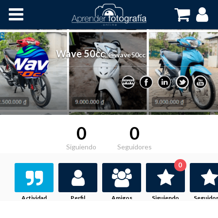
Inicio
Cursos OnLine
Wave 50cc
,
@wave50cc
0
0
Siguiendo
Seguidores
0
Actividad
Perfil
Amigos
Siguiendo
Seguido