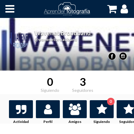
Inicio
Cursos OnLine
Wavenet Broadband
,
@wavenetbroadband
0
3
Siguiendo
Seguidores
0
Actividad
Perfil
Amigos
Siguiendo
Seguido