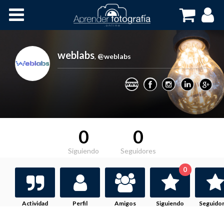
Inicio
Cursos OnLine
weblabs
,
@weblabs
0
0
Siguiendo
Seguidores
0
Actividad
Perfil
Amigos
Siguiendo
Seguido