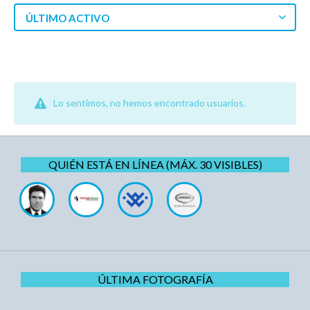
ÚLTIMO ACTIVO
Lo sentimos, no hemos encontrado usuarios.
QUIÉN ESTÁ EN LÍNEA (MÁX. 30 VISIBLES)
ÚLTIMA FOTOGRAFÍA