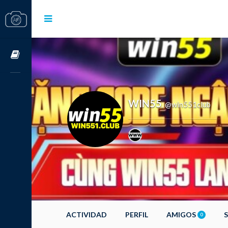
Cursos OnLine
WIN55
@win551club
,
ACTIVIDAD
PERFIL
AMIGOS
0