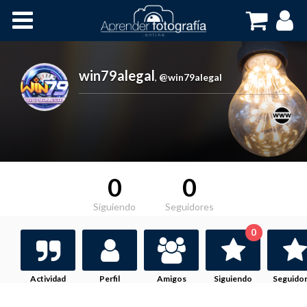
Inicio
Cursos OnLine
win79alegal
,
@win79alegal
0
0
Siguiendo
Seguidores
0
Actividad
Perfil
Amigos
Siguiendo
Seguido