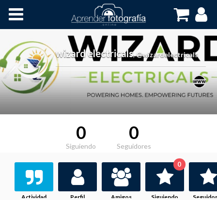
Inicio
Cursos OnLine
wizard electricals
,
@wizardelectricals
0
0
Siguiendo
Seguidores
0
Actividad
Perfil
Amigos
Siguiendo
Seguido