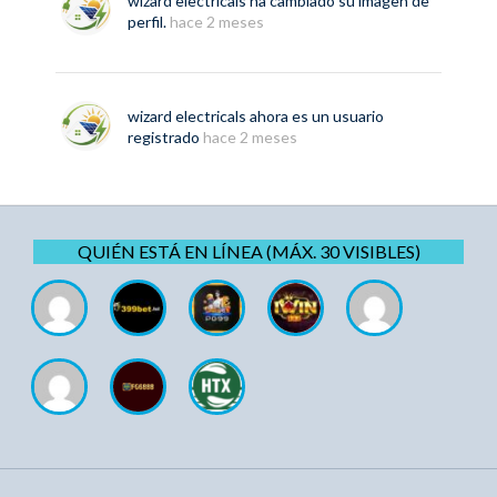
wizard electricals
ha cambiado su imagen de
perfil.
hace 2 meses
wizard electricals
ahora es un usuario
registrado
hace 2 meses
QUIÉN ESTÁ EN LÍNEA (MÁX. 30 VISIBLES)