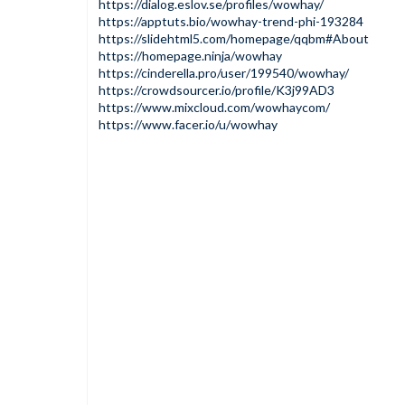
https://dialog.eslov.se/profiles/wowhay/
https://apptuts.bio/wowhay-trend-phi-193284
https://slidehtml5.com/homepage/qqbm#About
https://homepage.ninja/wowhay
https://cinderella.pro/user/199540/wowhay/
https://crowdsourcer.io/profile/K3j99AD3
https://www.mixcloud.com/wowhaycom/
https://www.facer.io/u/wowhay