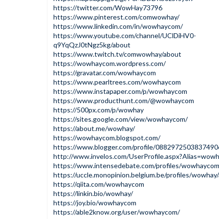
https://twitter.com/WowHay73796
https://www.pinterest.com/comwowhay/
https://www.linkedin.com/in/wowhaycom/
https://www.youtube.com/channel/UClDiHV0-
q9YqQzJ0tNgz5kg/about
https://www.twitch.tv/comwowhay/about
https://wowhaycom.wordpress.com/
https://gravatar.com/wowhaycom
https://www.pearltrees.com/wowhaycom
https://www.instapaper.com/p/wowhaycom
https://www.producthunt.com/@wowhaycom
https://500px.com/p/wowhay
https://sites.google.com/view/wowhaycom/
https://about.me/wowhay/
https://wowhaycom.blogspot.com/
https://www.blogger.com/profile/088297250383749
http://www.invelos.com/UserProfile.aspx?Alias=wow
https://www.intensedebate.com/profiles/wowhayco
https://uccle.monopinion.belgium.be/profiles/wowhay/
https://qiita.com/wowhaycom
https://linkin.bio/wowhay/
https://joy.bio/wowhaycom
https://able2know.org/user/wowhaycom/