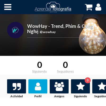
Inicio
Cursos OnLine
WowHay - Trend, Phim & Công
Nghệ
,
@wowhay
0
0
Siguiendo
Seguidores
0
Actividad
Perfil
Amigos
Siguiendo
Seguido