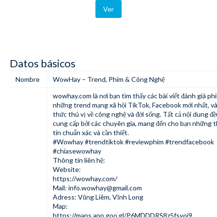
Ver
Datos básicos
Nombre
WowHay – Trend, Phim & Công Nghệ
wowhay.com
là nơi bạn tìm thấy các bài viết đánh giá ph
những trend mạng xã hội TikTok, Facebook mới nhất, và
thức thú vị về công nghệ và đời sống. Tất cả nội dung đ
cung cấp bởi các chuyên gia, mang đến cho bạn những 
tin chuẩn xác và cần thiết.
#Wowhay #trendtiktok #reviewphim #trendfacebook
#chiasewowhay
Thông tin liên hệ:
Website:
https://wowhay.com/
Mail:
info.wowhay@gmail.com
Adress: Vũng Liêm, Vĩnh Long
Map:
https://maps.app.goo.gl/P6MDDDRS8z5fsyoi9