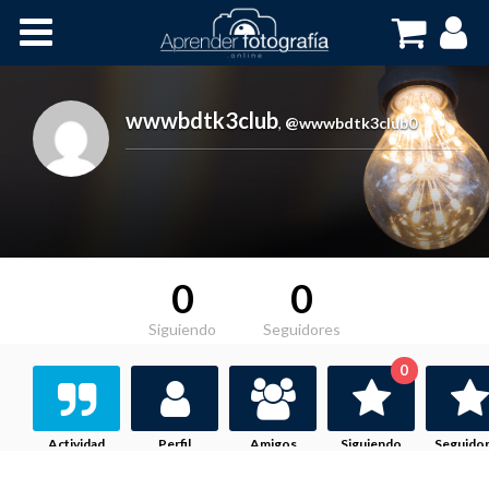
Inicio
Cursos OnLine
wwwbdtk3club
,
@wwwbdtk3club0
0
0
Siguiendo
Seguidores
0
Actividad
Perfil
Amigos
Siguiendo
Seguido