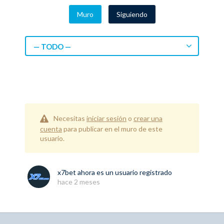
Muro
Siguiendo
— TODO —
Necesitas
iniciar sesión
o
crear una
cuenta
para publicar en el muro de este
usuario.
x7bet
ahora es un usuario registrado
hace 2 meses