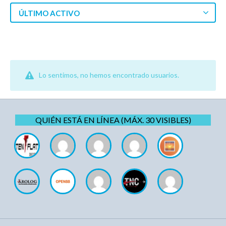
ÚLTIMO ACTIVO
Lo sentimos, no hemos encontrado usuarios.
QUIÉN ESTÁ EN LÍNEA (MÁX. 30 VISIBLES)