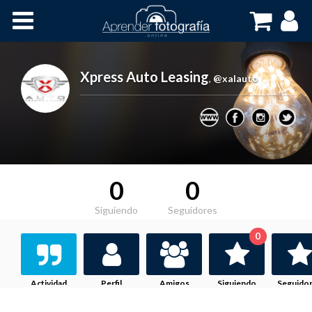
Inicio
Cursos OnLine
Xpress Auto Leasing
,
@xalauto
0
0
Siguiendo
Seguidores
0
Actividad
Perfil
Amigos
Siguiendo
Seguido